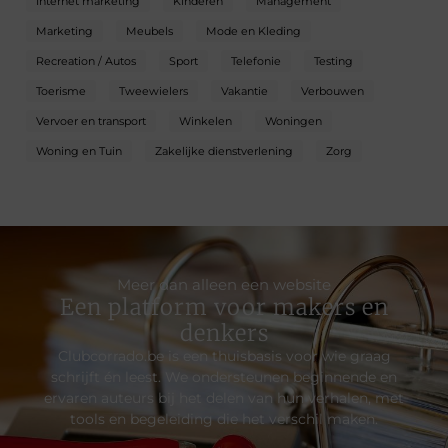
Internet marketing
Kinderen
Management
Marketing
Meubels
Mode en Kleding
Recreation / Autos
Sport
Telefonie
Testing
Toerisme
Tweewielers
Vakantie
Verbouwen
Vervoer en transport
Winkelen
Woningen
Woning en Tuin
Zakelijke dienstverlening
Zorg
Meer dan alleen een website
Een platform voor makers en
denkers
Clubcorrado.be is een thuisbasis voor wie graag
schrijft én leest. We ondersteunen beginnende en
ervaren auteurs bij het delen van hun verhalen, met
tools en begeleiding die het verschil maken.