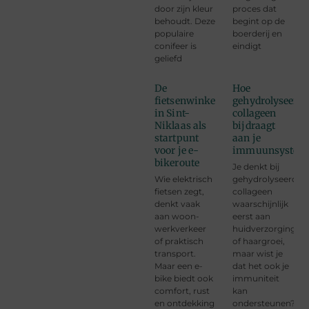
door zijn kleur
proces dat
behoudt. Deze
begint op de
populaire
boerderij en
conifeer is
eindigt
geliefd
De
Hoe
fietsenwinkel
gehydrolyseerd
in Sint-
collageen
Niklaas als
bijdraagt
startpunt
aan je
voor je e-
immuunsystee
bikeroute
Je denkt bij
Wie elektrisch
gehydrolyseerd
fietsen zegt,
collageen
denkt vaak
waarschijnlijk
aan woon-
eerst aan
werkverkeer
huidverzorging
of praktisch
of haargroei,
transport.
maar wist je
Maar een e-
dat het ook je
bike biedt ook
immuniteit
comfort, rust
kan
en ontdekking
ondersteunen?