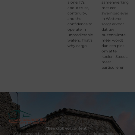
alone. It’s
samenwerking
about trust,
met een
continuity,
zwembadleveranc
and the
in Wetteren
confidence to
zorgt ervoor
operate in
dat uw
unpredictable
buitenruimte
waters. That’s
méér wordt
why cargo
dan een plek
om af te
koelen. Steeds
meer
particulieren
“Een club vol content.”
Clubcorrado.be biedt een gevarieerde selectie aan blogs en