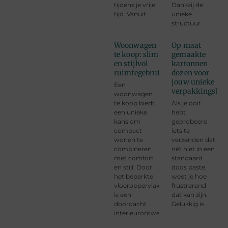
tijdens je vrije
Dankzij de
tijd. Vanuit
unieke
structuur
Woonwagen
Op maat
te koop: slim
gemaakte
en stijlvol
kartonnen
ruimtegebruik
dozen voor
jouw unieke
Een
verpakkingsbeh
woonwagen
te koop biedt
Als je ooit
een unieke
hebt
kans om
geprobeerd
compact
iets te
wonen te
verzenden dat
combineren
nét niet in een
met comfort
standaard
en stijl. Door
doos paste,
het beperkte
weet je hoe
vloeroppervlak
frustrerend
is een
dat kan zijn.
doordacht
Gelukkig is
interieurontwerp