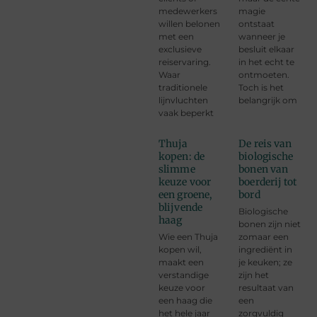
medewerkers
magie
willen belonen
ontstaat
met een
wanneer je
exclusieve
besluit elkaar
reiservaring.
in het echt te
Waar
ontmoeten.
traditionele
Toch is het
lijnvluchten
belangrijk om
vaak beperkt
Thuja
De reis van
kopen: de
biologische
slimme
bonen van
keuze voor
boerderij tot
een groene,
bord
blijvende
Biologische
haag
bonen zijn niet
Wie een Thuja
zomaar een
kopen wil,
ingrediënt in
maakt een
je keuken; ze
verstandige
zijn het
keuze voor
resultaat van
een haag die
een
het hele jaar
zorgvuldig