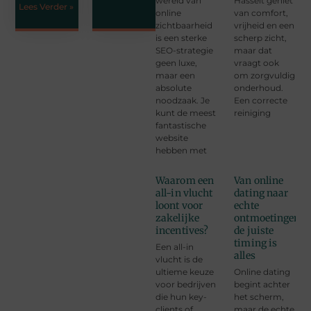
wereld van
Hasselt geniet
Lees Verder »
online
van comfort,
zichtbaarheid
vrijheid en een
is een sterke
scherp zicht,
SEO-strategie
maar dat
geen luxe,
vraagt ook
maar een
om zorgvuldig
absolute
onderhoud.
noodzaak. Je
Een correcte
kunt de meest
reiniging
fantastische
website
hebben met
Waarom een
Van online
all-in vlucht
dating naar
loont voor
echte
zakelijke
ontmoetingen:
incentives?
de juiste
timing is
Een all-in
alles
vlucht is de
ultieme keuze
Online dating
voor bedrijven
begint achter
die hun key-
het scherm,
clients of
maar de echte