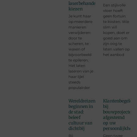
laserbehandeling
Een stijlvolle
kiezen
vloer hoeft
Je kunt haar
geen fortuin
op meerdere
te kosten. Wie
manieren
slim wil
verwijderen:
kopen, doet er
door te
goed aan om
scheren, te
zijn oog te
waxen of
laten vallen op
bijvoorbeeld
het aanbod
te epileren.
Het laten
laseren van je
haar lijkt
steeds
populairder
Wereldreizen
Klantenbegeleid
beginnen in
bij
de stad:
bouwprojecten
beleef
afgestemd
cultuur van
op uw
dichtbij
persoonlijkheid
Bij
Geen twee