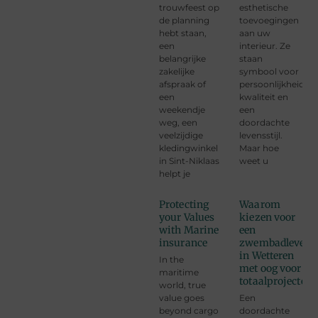
trouwfeest op
esthetische
de planning
toevoegingen
hebt staan,
aan uw
een
interieur. Ze
belangrijke
staan
zakelijke
symbool voor
afspraak of
persoonlijkheid,
een
kwaliteit en
weekendje
een
weg, een
doordachte
veelzijdige
levensstijl.
kledingwinkel
Maar hoe
in Sint-Niklaas
weet u
helpt je
Protecting
Waarom
your Values
kiezen voor
with Marine
een
insurance
zwembadleveran
in Wetteren
In the
met oog voor
maritime
totaalprojecten?
world, true
value goes
Een
beyond cargo
doordachte