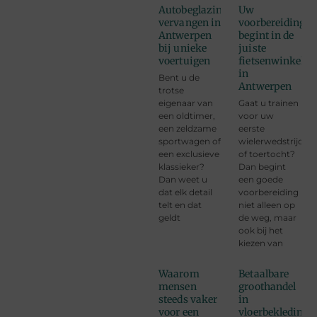
Autobeglazing
Uw
vervangen in
voorbereiding
Antwerpen
begint in de
bij unieke
juiste
voertuigen
fietsenwinkel
in
Bent u de
Antwerpen
trotse
eigenaar van
Gaat u trainen
een oldtimer,
voor uw
een zeldzame
eerste
sportwagen of
wielerwedstrijd
een exclusieve
of toertocht?
klassieker?
Dan begint
Dan weet u
een goede
dat elk detail
voorbereiding
telt en dat
niet alleen op
geldt
de weg, maar
ook bij het
kiezen van
Waarom
Betaalbare
mensen
groothandel
steeds vaker
in
voor een
vloerbekleding