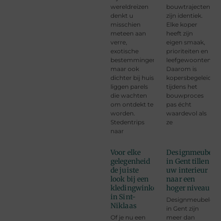
wereldreizen
bouwtrajecten
denkt u
zijn identiek.
misschien
Elke koper
meteen aan
heeft zijn
verre,
eigen smaak,
exotische
prioriteiten en
bestemmingen,
leefgewoonten.
maar ook
Daarom is
dichter bij huis
kopersbegeleidin
liggen parels
tijdens het
die wachten
bouwproces
om ontdekt te
pas écht
worden.
waardevol als
Stedentrips
ze
naar
Voor elke
Designmeubele
gelegenheid
in Gent tillen
de juiste
uw interieur
look bij een
naar een
kledingwinkel
hoger niveau
in Sint-
Designmeubelen
Niklaas
in Gent zijn
Of je nu een
meer dan