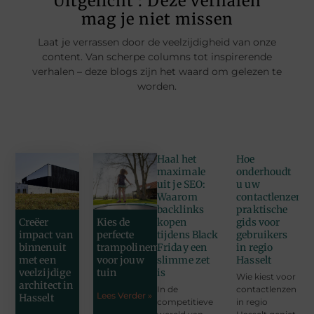
Uitgelicht : Deze verhalen
mag je niet missen
Laat je verrassen door de veelzijdigheid van onze
content. Van scherpe columns tot inspirerende
verhalen – deze blogs zijn het waard om gelezen te
worden.
Haal het
Hoe
maximale
onderhoudt
uit je SEO:
u uw
Waarom
contactlenzen:
backlinks
praktische
kopen
gids voor
Creëer
Kies de
tijdens Black
gebruikers
impact van
perfecte
Friday een
in regio
binnenuit
trampolinemaat
slimme zet
Hasselt
met een
voor jouw
is
veelzijdige
tuin
Wie kiest voor
architect in
In de
contactlenzen
Lees Verder »
Hasselt
competitieve
in regio