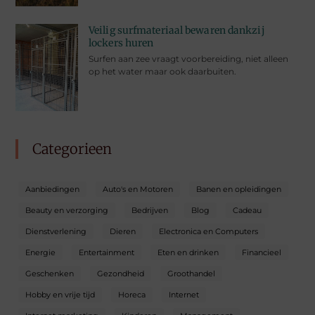
Veilig surfmateriaal bewaren dankzij
lockers huren
Surfen aan zee vraagt voorbereiding, niet alleen
op het water maar ook daarbuiten.
Categorieen
Aanbiedingen
Auto's en Motoren
Banen en opleidingen
Beauty en verzorging
Bedrijven
Blog
Cadeau
Dienstverlening
Dieren
Electronica en Computers
Energie
Entertainment
Eten en drinken
Financieel
Geschenken
Gezondheid
Groothandel
Hobby en vrije tijd
Horeca
Internet