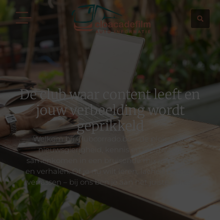
De club waar content leeft en
jouw verbeelding wordt
geprikkeld
Welkom bij Clubcorrado.be – de plek waar
nieuwsgierigheid, kennis en creativiteit
samenkomen in een bruisende mix van blogs
en verhalen. Of je nu wilt leren, lachen of laten
verrassen – bij ons ben je aan het juiste adres.