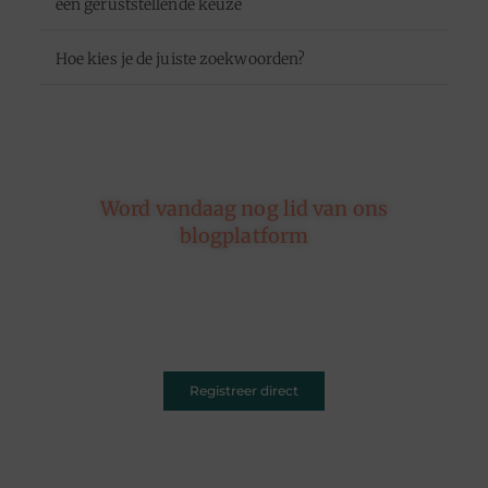
een geruststellende keuze
Hoe kies je de juiste zoekwoorden?
Word vandaag nog lid van ons
blogplatform
Of je nu schrijft over leven, reizen, technologie of
dromen — ons platform geeft jouw woorden de
ruimte. Registreer vandaag nog en inspireer
anderen met jouw unieke kijk op de wereld.
Registreer direct