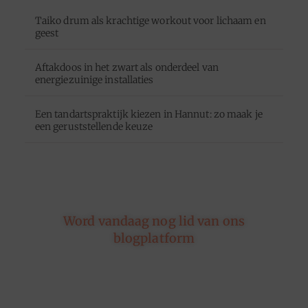
Taiko drum als krachtige workout voor lichaam en
geest
Aftakdoos in het zwart als onderdeel van
energiezuinige installaties
Een tandartspraktijk kiezen in Hannut: zo maak je
een geruststellende keuze
Word vandaag nog lid van ons
blogplatform
Of je nu schrijft over leven, reizen, technologie of
dromen — ons platform geeft jouw woorden de
ruimte. Registreer vandaag nog en inspireer
anderen met jouw unieke kijk op de wereld.