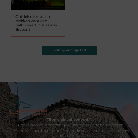
Ontdek de mooiste
plekken voor een
ballonvaart in Vlaams-
Brabant
Hobby en vrije tijd
“Een club vol content.”
Clubcorrado.be biedt een gevarieerde selectie aan blogs en
artikelen. Van inzichten tot inspirerende verhalen – altijd iets nieuws
te vinden.