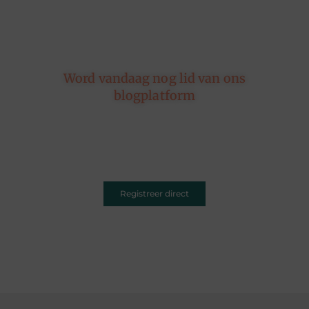
Word vandaag nog lid van ons
blogplatform
Of je nu schrijft over leven, reizen, technologie of
dromen — ons platform geeft jouw woorden de
ruimte. Registreer vandaag nog en inspireer
anderen met jouw unieke kijk op de wereld.
Registreer direct