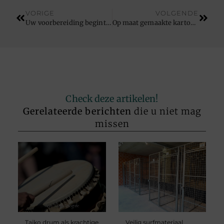
VORIGE
VOLGENDE
Uw voorbereiding begint in de juiste fietsenwinkel in Antwerpen
Op maat gemaakte kartonnen dozen voor jouw unieke verpakkingsbehoeften
Check deze artikelen!
Gerelateerde berichten
die u niet mag
missen
Taiko drum als krachtige
Veilig surfmateriaal