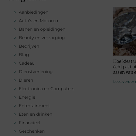
Aanbiedingen
Auto's en Motoren
Banen en opleidingen
Beauty en verzorging
Bedrijven
Blog
Hoe kiest 
Cadeau
écht past b
Dienstverlening
assen van 
Dieren
Lees verder 
Electronica en Computers
Energie
Entertainment
Eten en drinken
Financieel
Geschenken