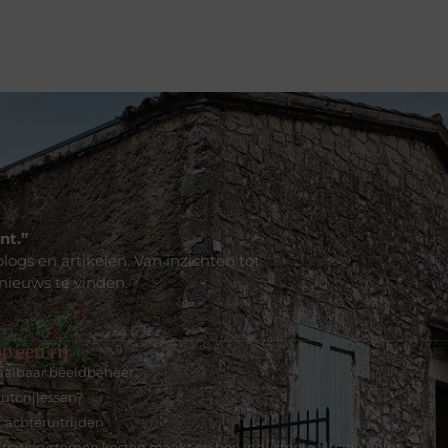
nt.”
logs en artikelen. Van inzichten tot
 nieuws te vinden.
p een rij
haalbaar beeldbeheer
utorijlessen?
 achteruitrijden
tratiesystemen kosten maakt en hoe industriële filtratie helpt