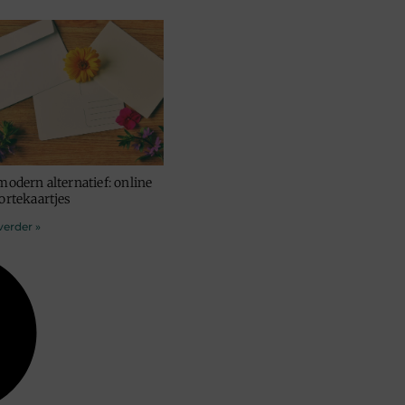
modern alternatief: online
ortekaartjes
verder »