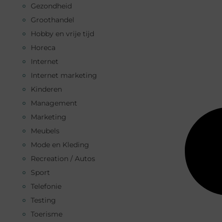
Gezondheid
Groothandel
Hobby en vrije tijd
Horeca
Internet
Internet marketing
Kinderen
Management
Marketing
Meubels
Mode en Kleding
Recreation / Autos
Sport
Telefonie
Testing
Toerisme