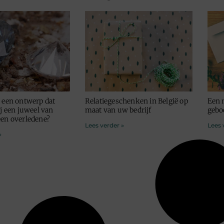
u een ontwerp dat
Relatiegeschenken in België op
Een 
ij een juweel van
maat van uw bedrijf
gebo
een overledene?
Lees verder »
Lees 
»