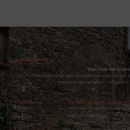
“Een club vol conte
Clubcorrado.be biedt een gevarieerde selectie aan b
inspirerende verhalen – altijd iets
Sitelinks
De best gelezen stukken o
Partners
Botanical image library voor sc
wanneer mag jij beginnen aan a
Over ons
Voorkom ongelukken tijdens het
Ons team
Hoe foute dimensionering van fil