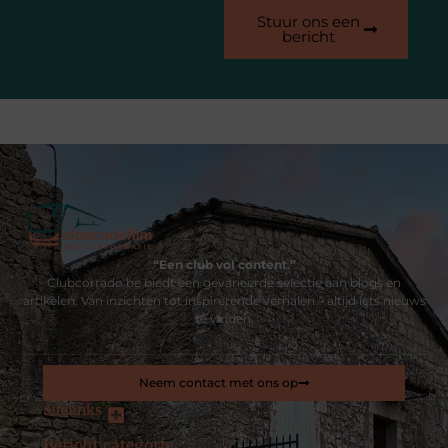
Stuur ons een
bericht
“Een club vol content.”
Clubcorrado.be biedt een gevarieerde selectie aan blogs en
artikelen. Van inzichten tot inspirerende verhalen – altijd iets nieuws
te vinden.
Neem contact met ons op
Sitelinks
Bericht categorie