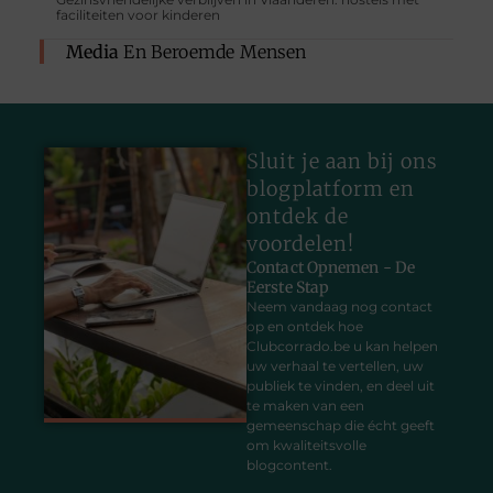
faciliteiten voor kinderen
Media
En Beroemde Mensen
Sluit je aan bij ons
blogplatform en
ontdek de
voordelen!
Contact Opnemen - De
Eerste Stap
Neem vandaag nog contact
op en ontdek hoe
Clubcorrado.be u kan helpen
uw verhaal te vertellen, uw
publiek te vinden, en deel uit
te maken van een
gemeenschap die écht geeft
om kwaliteitsvolle
blogcontent.