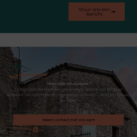
Stuur ons een
bericht
“Een club vol content.”
Clubcorrado.be biedt een gevarieerde selectie aan blogs en
artikelen. Van inzichten tot inspirerende verhalen – altijd iets nieuws
te vinden.
Neem contact met ons op
Sitelinks