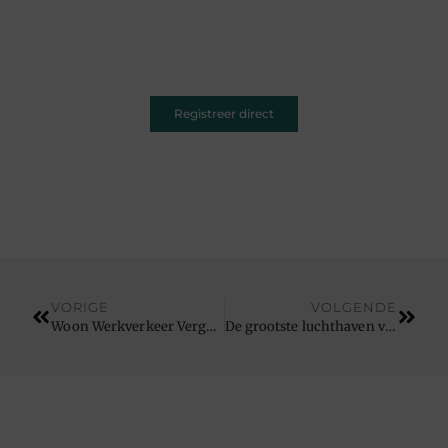
Of je nu schrijft over leven, reizen, technologie of
dromen — ons platform geeft jouw woorden de
ruimte. Registreer vandaag nog en inspireer
anderen met jouw unieke kijk op de wereld.
Registreer direct
VORIGE
VOLGENDE
Woon Werkverkeer Vergoeding PC 124
De grootste luchthaven van Nederland