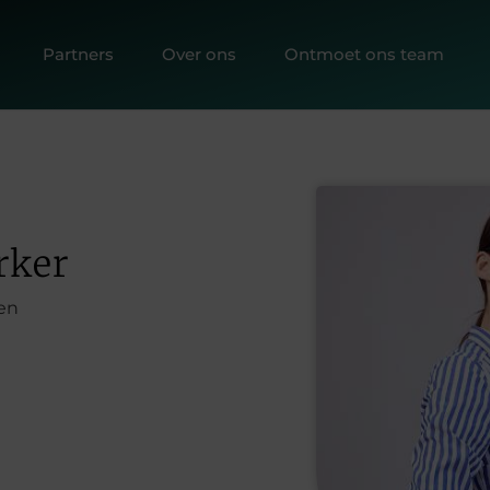
Partners
Over ons
Ontmoet ons team
rker
en