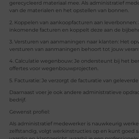
gerecycleerd materiaal mee. Als administratief med
van de materialen en het opstellen van bonnen.
2. Koppelen van aankoopfacturen aan leverbonnen: 
inkomende facturen en koppelt deze aan de bijbeh
3. Versturen van aanmaningen naar klanten: Het o
versturen van aanmaningen behoort tot jouw veran
4. Calculatie wegenbouw: Je ondersteunt bij het be
offertes voor wegenbouwprojecten.
5. Facturatie: Je verzorgt de facturatie van gelever
Daarnaast voer je ook andere administratieve opdrac
bedrijf.
Gewenst profiel:
Als administratief medewerker is nauwkeurig werke
zelfstandig, volgt werkinstructies op en kunt goed 
vaardig en klantgericht, waarbij je een professionele