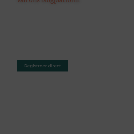
Of je nu schrijft over leven,
reizen, technologie of dromen —
ons platform geeft jouw
woorden de ruimte. Registreer
vandaag nog en inspireer
anderen met jouw unieke kijk op
de wereld.
Registreer direct