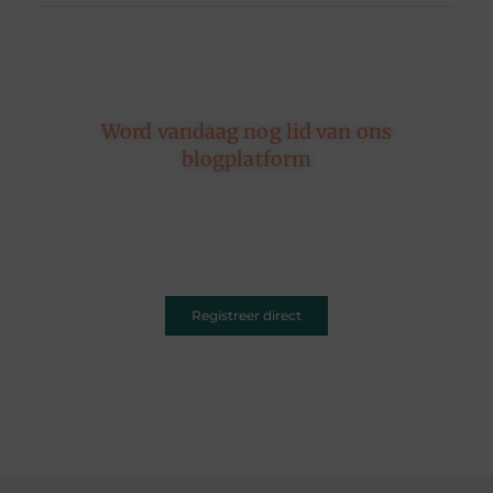
Word vandaag nog lid van ons
blogplatform
Of je nu schrijft over leven, reizen, technologie of
dromen — ons platform geeft jouw woorden de
ruimte. Registreer vandaag nog en inspireer
anderen met jouw unieke kijk op de wereld.
Registreer direct