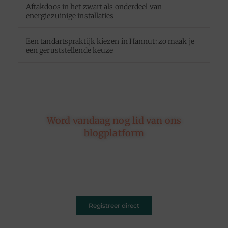
Aftakdoos in het zwart als onderdeel van
energiezuinige installaties
Een tandartspraktijk kiezen in Hannut: zo maak je
een geruststellende keuze
Word vandaag nog lid van ons
blogplatform
Of je nu schrijft over leven, reizen, technologie of
dromen — ons platform geeft jouw woorden de
ruimte. Registreer vandaag nog en inspireer
anderen met jouw unieke kijk op de wereld.
Registreer direct