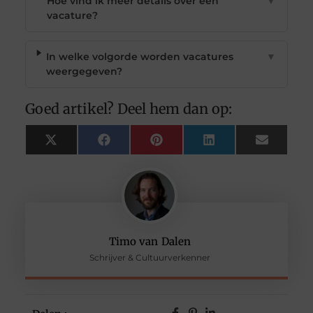
Hoe vind ik meer details over een
▼
vacature?
In welke volgorde worden vacatures
▼
weergegeven?
Goed artikel? Deel hem dan op:
X
Facebook
Pinterest
LinkedIn
Email
(Twitter)
Timo van Dalen
Schrijver & Cultuurverkenner