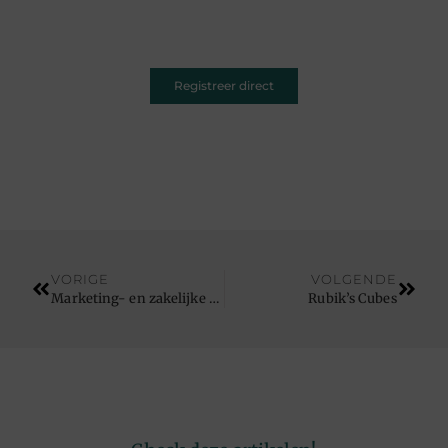
ruimte. Registreer vandaag nog en inspireer
anderen met jouw unieke kijk op de wereld.
Registreer direct
VORIGE
VOLGENDE
Marketing- en zakelijke boeken
Rubik’s Cubes