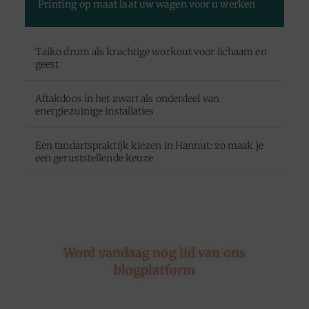
Printing op maat laat uw wagen voor u werken
Taiko drum als krachtige workout voor lichaam en
geest
Aftakdoos in het zwart als onderdeel van
energiezuinige installaties
Een tandartspraktijk kiezen in Hannut: zo maak je
een geruststellende keuze
Word vandaag nog lid van ons
blogplatform
Of je nu schrijft over leven, reizen, technologie of
dromen — ons platform geeft jouw woorden de