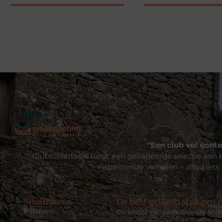
“Een club vol conte
Clubcorrado.be biedt een gevarieerde selectie aan b
inspirerende verhalen – altijd iets
Sitelinks
De best gelezen stukken o
Partners
De kracht van professionele ong