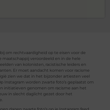
ij om rechtvaardigheid op te eisen voor de
e maatschappij veroordeeld en in de hele
lden van kolonisten, racistische leiders en
anten. Er moet aandacht komen voor racisme
ië zien we dat in het bijzonder artiesten veel
Op Instagram worden zwarte foto’s geplaatst om
den initiatieven genomen om racisme aan het
euw in slecht daglicht gezet door het
e.
open dagen zwarte foto’s op je Instagram feed