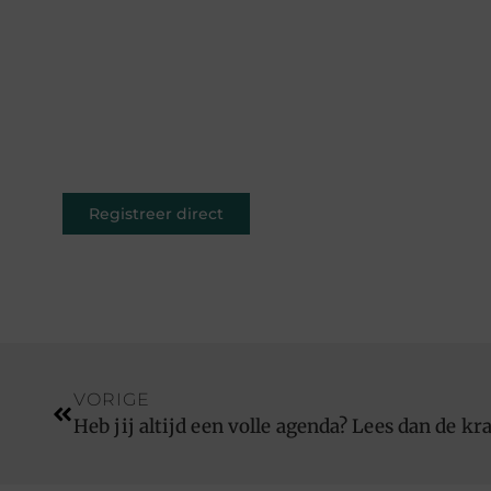
Of je nu schrijft over leven,
reizen, technologie of dromen —
ons platform geeft jouw
woorden de ruimte. Registreer
vandaag nog en inspireer
anderen met jouw unieke kijk op
de wereld.
Registreer direct
VORIGE
Heb jij altijd een volle agenda? Lees dan de kr