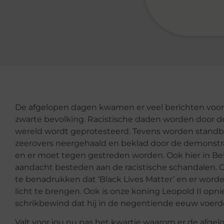
De afgelopen dagen kwamen er veel berichten voorb
zwarte bevolking. Racistische daden worden door d
wereld wordt geprotesteerd. Tevens worden standbee
zeerovers neergehaald en beklad door de demonstr
en er moet tegen gestreden worden. Ook hier in Belg
aandacht besteden aan de racistische schandalen. 
te benadrukken dat ‘Black Lives Matter’ en er wor
licht te brengen. Ook is onze koning Leopold II opni
schrikbewind dat hij in de negentiende eeuw voerd
Valt voor jou nu pas het kwartje waarom er de afgel