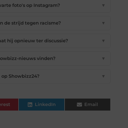
arte foto's op Instagram?
▼
in de strijd tegen racisme?
▼
at hij opnieuw ter discussie?
▼
howbizz-nieuws vinden?
▼
n op Showbizz24?
▼
erest
LinkedIn
Email