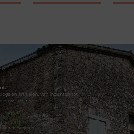
nt.”
logs en artikelen. Van inzichten tot
 nieuws te vinden.
p een rij
ediertebestrijding