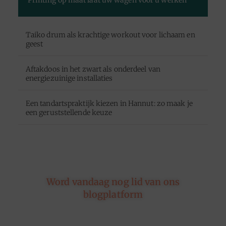
Taiko drum als krachtige workout voor lichaam en
geest
Aftakdoos in het zwart als onderdeel van
energiezuinige installaties
Een tandartspraktijk kiezen in Hannut: zo maak je
een geruststellende keuze
Word vandaag nog lid van ons
blogplatform
Of je nu schrijft over leven, reizen, technologie of
dromen — ons platform geeft jouw woorden de