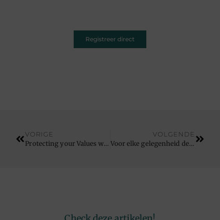
ruimte. Registreer vandaag nog en inspireer
anderen met jouw unieke kijk op de wereld.
Registreer direct
VORIGE
VOLGENDE
Protecting your Values with Marine insurance
Voor elke gelegenheid de juiste look bij een kledingwinkel in Sint-Niklaas
Check deze artikelen!