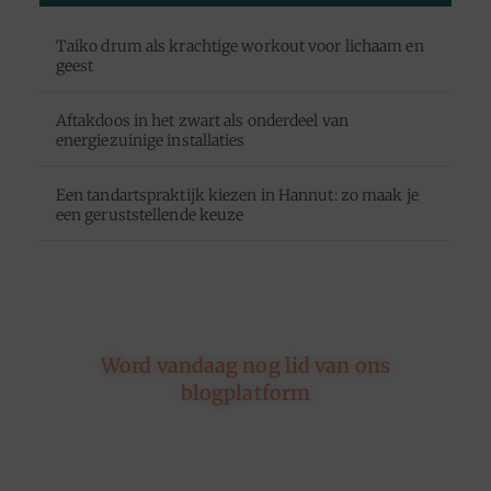
Taiko drum als krachtige workout voor lichaam en
geest
Aftakdoos in het zwart als onderdeel van
energiezuinige installaties
Een tandartspraktijk kiezen in Hannut: zo maak je
een geruststellende keuze
Word vandaag nog lid van ons
blogplatform
Of je nu schrijft over leven, reizen, technologie of
dromen — ons platform geeft jouw woorden de
ruimte. Registreer vandaag nog en inspireer
anderen met jouw unieke kijk op de wereld.