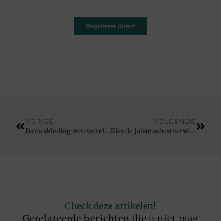
Registreer direct
VORIGE
VOLGENDE
Dameskleding: een wereld vol stijl en variatie
Kies de juiste asbestverwijderaar in Vlaanderen
Check deze artikelen!
Gerelateerde berichten
die u niet mag