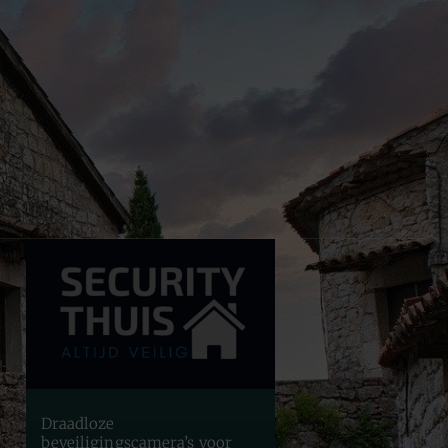
Draadloze
beveiligingscamera’s voor