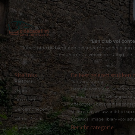
“Een club vol conte
Clubcorrado.be biedt een gevarieerde selectie aan b
inspirerende verhalen – altijd iets
Sitelinks
De best gelezen stukken o
Partners
Tuinverbouwing
Dameskleding: een wereld vol sti
Over ons
Waarom moderne vloeroplossin
Ons team
Aftakdoos in het zwart als onder
Beroemdheden
Veilig en zeker: uw antislip trap
Uit de Media
Botanical image library voor sc
Bericht categorie
Aanmelden