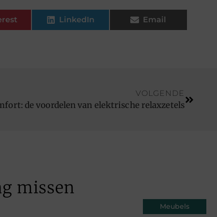
erest
LinkedIn
Email
VOLGENDE
fort: de voordelen van elektrische relaxzetels
ag missen
Meubels