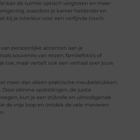
fel kan de ruimte optisch vergroten en meer
e omgeving, waardoor je kamer helderder en
ast bij je interieur voor een verfijnde touch.
 van persoonlijke accenten aan je
zoals souvenirs van reizen, familiefoto’s of
tje toe, maar vertelt ook een verhaal over jouw
veel meer dan alleen praktische meubelstukken;
n. Door slimme opstellingen, de juiste
voegen, kun je een stijlvolle en uitnodigende
asie de vrije loop en ontdek de vele manieren
n.