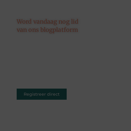
Word vandaag nog lid
van ons blogplatform
Of je nu schrijft over leven,
reizen, technologie of dromen —
ons platform geeft jouw
woorden de ruimte. Registreer
vandaag nog en inspireer
anderen met jouw unieke kijk op
de wereld.
Registreer direct