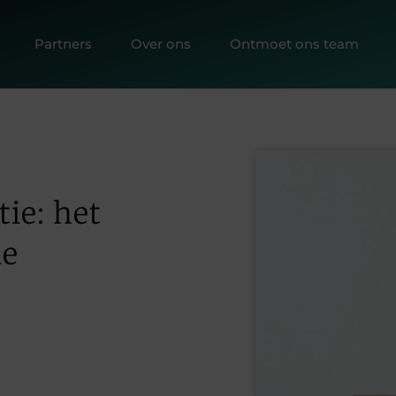
Partners
Over ons
Ontmoet ons team
ie: het
le