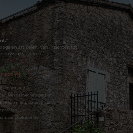
nt.”
logs en artikelen. Van inzichten tot
 nieuws te vinden.
p een rij
jl en variatie
gen een gamechanger zijn
deel van energiezuinige installaties
 repareren
haalbaar beeldbeheer