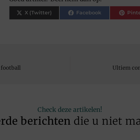
X (Twitter)
Facebook
Pint
 football
Ultiem com
Check deze artikelen!
erde berichten
die u niet m