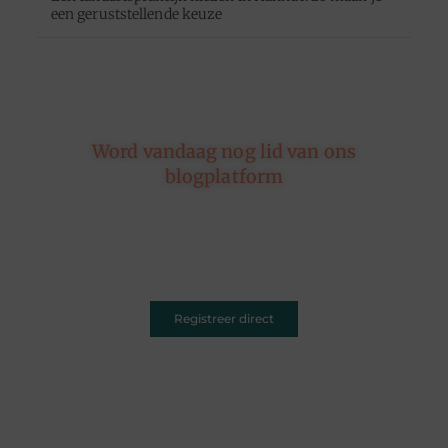
een geruststellende keuze
Word vandaag nog lid van ons
blogplatform
Of je nu schrijft over leven, reizen, technologie of
dromen — ons platform geeft jouw woorden de
ruimte. Registreer vandaag nog en inspireer
anderen met jouw unieke kijk op de wereld.
Registreer direct