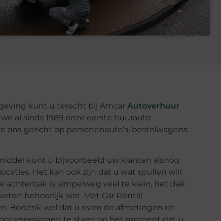
eving kunt u terecht bij Amcar
Autoverhuur
we al sinds 1989 onze eerste huurauto
e ons gericht op personenauto’s, bestelwagens
iddel kunt u bijvoorbeeld uw klanten alsnog
caties. Het kan ook zijn dat u wat spullen wilt
De achterbak is simpelweg veel te klein, het dak
weten behoorlijk wat. Met Car Rental
en. Bedenk wel dat u even de afmetingen en
voor verassingen te staan op het moment dat u