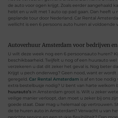
de auto voor ogen krijgt. Zoals eerder aangehaald k
hebt en u wilt met 1 auto op pad gaan. Dan heeft u
geplande tour door Nederland. Car Rental Amsterda
wellicht is een 6 persoons auto huren al voldoende 
Autoverhuur Amsterdam voor bedrijven en 
U wilt deze week nog een 6 persoonsauto huren? Kij
beschikbaarheid. Twijfelt u nog of een huurauto wel
verzekeren u dat dit zeker het geval is. Nog beter
Krijgt u pech onderweg? Geen nood, want er wordt 
geregeld.
Car Rental Amsterdam
is af en toe nodig
extra bestelbusje nodig? U bent van harte welkom b
huurauto’s
in Amsterdam groot is. Wilt u zeker we
veilige manier verloopt, dan moet u zeker bij ons zijn
goede staat. Daar mag u helemaal op vertrouwen. Stelt
de te huren auto in Amsterdam? Verwacht u van het
gerichte service en een stukje flexibiliteit? Dan moe