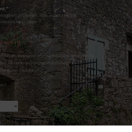
nt.”
logs en artikelen. Van inzichten tot
 nieuws te vinden.
p een rij
cties als basis voor klimaatneutrale conservering
deel van energiezuinige installaties
maat van uw bedrijf
en?