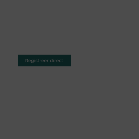
Of je nu schrijft over leven,
reizen, technologie of dromen —
ons platform geeft jouw
woorden de ruimte. Registreer
vandaag nog en inspireer
anderen met jouw unieke kijk op
de wereld.
Registreer direct