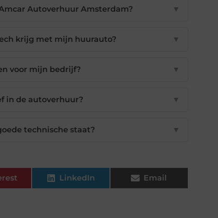
ij Amcar Autoverhuur Amsterdam?
▼
ech krijg met mijn huurauto?
▼
n voor mijn bedrijf?
▼
ef in de autoverhuur?
▼
 goede technische staat?
▼
erest
LinkedIn
Email