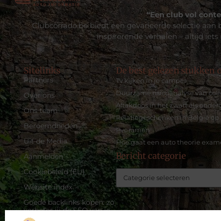
“Een club vol conte
Clubcorrado.be biedt een gevarieerde selectie aan b
inspirerende verhalen – altijd iets
Sitelinks
De best gelezen stukken o
Partners
Tv kijken in je camper
Duurzame risicoanalyse van colle
Over ons
Aftakdoos in het zwart als onder
Ons team
Relatiegeschenken in België op 
Beroemdheden
Pvc ramen
Uit de Media
Hoe gaat een auto theorie exam
Bericht categorie
Aanmelden
Cookiebeleid (EU)
Website index
Goede backlinks kopen: zo
verbeter jij de SEO van je
website