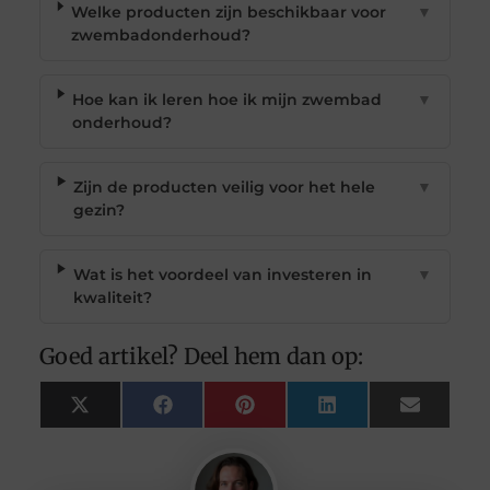
Welke producten zijn beschikbaar voor
▼
zwembadonderhoud?
Hoe kan ik leren hoe ik mijn zwembad
▼
onderhoud?
Zijn de producten veilig voor het hele
▼
gezin?
Wat is het voordeel van investeren in
▼
kwaliteit?
Goed artikel? Deel hem dan op:
X
Facebook
Pinterest
LinkedIn
Email
(Twitter)