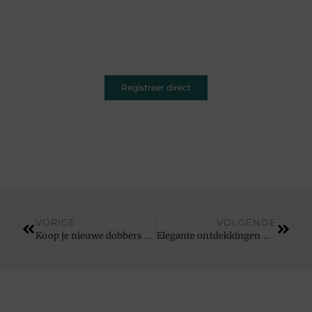
Of je nu schrijft over leven, reizen, technologie of
dromen — ons platform geeft jouw woorden de
ruimte. Registreer vandaag nog en inspireer
anderen met jouw unieke kijk op de wereld.
Registreer direct
VORIGE
VOLGENDE
Koop je nieuwe dobbers bij deze hengelwinkel
Elegante ontdekkingen met dameskleding online kopen