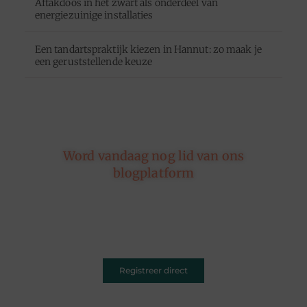
Aftakdoos in het zwart als onderdeel van
energiezuinige installaties
Een tandartspraktijk kiezen in Hannut: zo maak je
een geruststellende keuze
Word vandaag nog lid van ons
blogplatform
Of je nu schrijft over leven, reizen, technologie of
dromen — ons platform geeft jouw woorden de
ruimte. Registreer vandaag nog en inspireer
anderen met jouw unieke kijk op de wereld.
Registreer direct