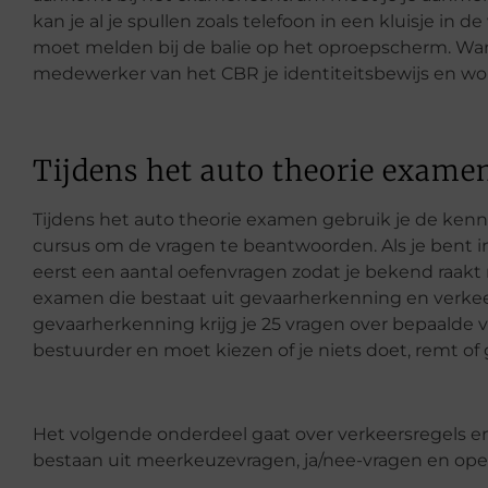
kan je al je spullen zoals telefoon in een kluisje in 
moet melden bij de balie op het oproepscherm. Wan
medewerker van het CBR je identiteitsbewijs en word
Tijdens het auto theorie exame
Tijdens het auto theorie examen gebruik je de kenni
cursus om de vragen te beantwoorden. Als je bent i
eerst een aantal oefenvragen zodat je bekend raakt
examen die bestaat uit gevaarherkenning en verkeer
gevaarherkenning krijg je 25 vragen over bepaalde ve
bestuurder en moet kiezen of je niets doet, remt of g
Het volgende onderdeel gaat over verkeersregels en v
bestaan uit meerkeuzevragen, ja/nee-vragen en op