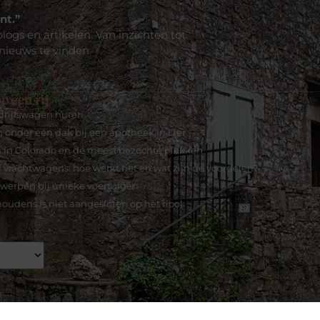
nt.”
logs en artikelen. Van inzichten tot
 nieuws te vinden.
p een rij
rijfswagen huren
onder één dak bij een apotheek in Lier
 in Colorado en de meest bezochte plekken
 vrachtwagens: hoe werkt het en wat zijn de voordelen?
werpen bij unieke voertuigen
oudens is niet aangesloten op het riool