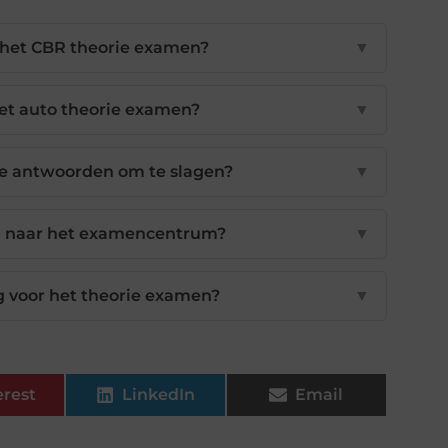
het CBR theorie examen?
▼
het auto theorie examen?
▼
de antwoorden om te slagen?
▼
n naar het examencentrum?
▼
ag voor het theorie examen?
▼
erest
LinkedIn
Email