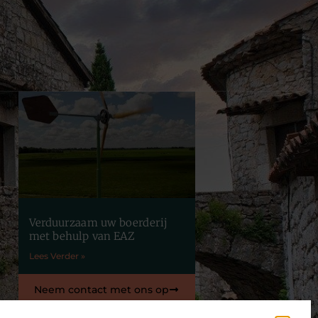
Verduurzaam uw boerderij
met behulp van EAZ
Lees Verder »
Neem contact met ons op