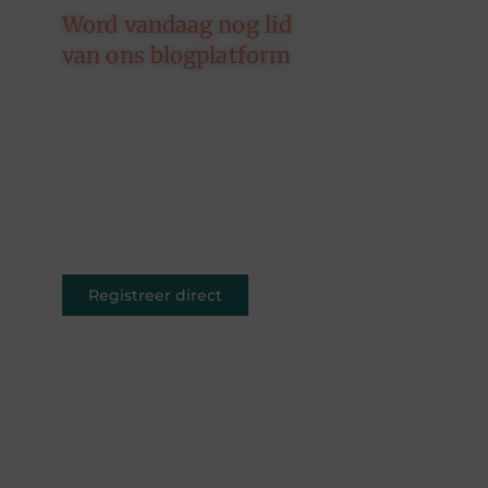
Word vandaag nog lid
van ons blogplatform
Of je nu schrijft over leven,
reizen, technologie of dromen —
ons platform geeft jouw
woorden de ruimte. Registreer
vandaag nog en inspireer
anderen met jouw unieke kijk op
de wereld.
Registreer direct