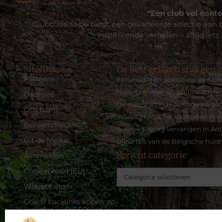
“Een club vol conte
Clubcorrado.be biedt een gevarieerde selectie aan b
inspirerende verhalen – altijd iets
Sitelinks
De best gelezen stukken o
Partners
Eenvoudig en goedkoop een bed
Huisapotheker en hulpmiddelen 
Over ons
De meest schilderachtige wegen
Ons team
Volautomatische wasstraten voor
Beroemdheden
Autobeglazing vervangen in Ant
Uit de Media
Bijna 13% van de Belgische huish
Bericht categorie
Aanmelden
Cookiebeleid (EU)
Website index
Goede backlinks kopen: zo
verbeter jij de SEO van je
website