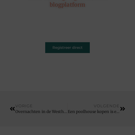
blogplatform
Of je nu schrijft over leven, reizen, technologie of
dromen — ons platform geeft jouw woorden de
ruimte. Registreer vandaag nog en inspireer
anderen met jouw unieke kijk op de wereld.
Registreer direct
VORIGE
VOLGENDE
Overnachten in de Westhoek: jouw toegangspoort tot rijke cultuur
Een poolhouse kopen is een toegevoegde waarde voor uw tuin