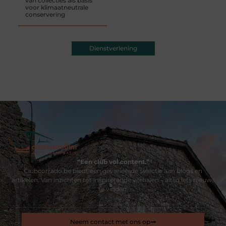
van collecties als basis
voor klimaatneutrale
conservering
Dienstverlening
“Een club vol content.”
Clubcorrado.be biedt een gevarieerde selectie aan blogs en
artikelen. Van inzichten tot inspirerende verhalen – altijd iets nieuws
te vinden.
Neem contact met ons op