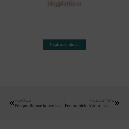
blogplatform
Of je nu schrijft over leven, reizen, technologie of
dromen — ons platform geeft jouw woorden de
ruimte. Registreer vandaag nog en inspireer
anderen met jouw unieke kijk op de wereld.
Registreer direct
VORIGE
VOLGENDE
Een poolhouse kopen is een toegevoegde waarde voor uw tuin
Een mobiele frituur is een feestelijke toevoeging aan uw bedrijfsfeest