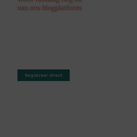
van ons blogplatform
Of je nu schrijft over leven,
reizen, technologie of dromen —
ons platform geeft jouw
woorden de ruimte. Registreer
vandaag nog en inspireer
anderen met jouw unieke kijk op
de wereld.
Registreer direct