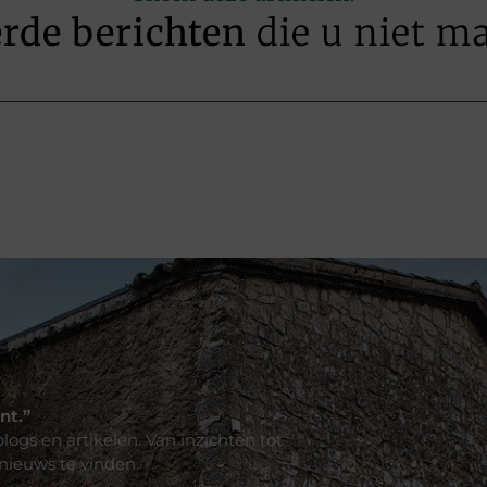
erde berichten
die u niet m
nt.”
logs en artikelen. Van inzichten tot
 nieuws te vinden.