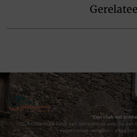
Gerelate
“Een club vol conte
Clubcorrado.be biedt een gevarieerde selectie aan b
inspirerende verhalen – altijd iets