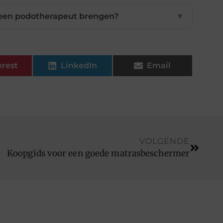
 een podotherapeut brengen?
▼
erest
LinkedIn
Email
VOLGENDE
Koopgids voor een goede matrasbeschermer