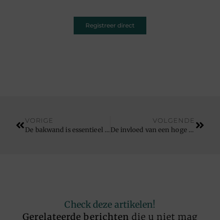
Registreer direct
VORIGE
VOLGENDE
De bakwand is essentieel in de frituur
De invloed van een hoge zwembadoverkapping op de verkoopwaarde van uw huis
Check deze artikelen!
Gerelateerde berichten
die u niet mag