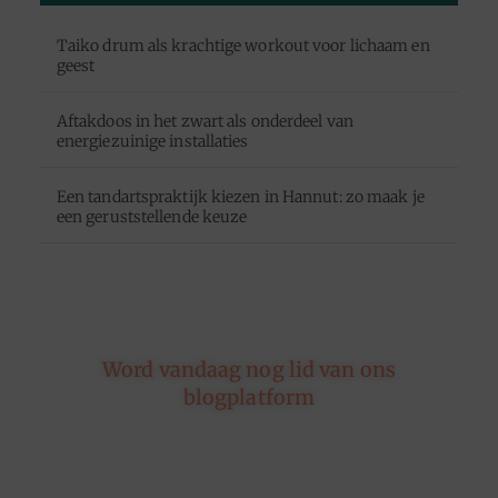
Taiko drum als krachtige workout voor lichaam en
geest
Aftakdoos in het zwart als onderdeel van
energiezuinige installaties
Een tandartspraktijk kiezen in Hannut: zo maak je
een geruststellende keuze
Word vandaag nog lid van ons
blogplatform
Of je nu schrijft over leven, reizen, technologie of
dromen — ons platform geeft jouw woorden de
ruimte. Registreer vandaag nog en inspireer
anderen met jouw unieke kijk op de wereld.