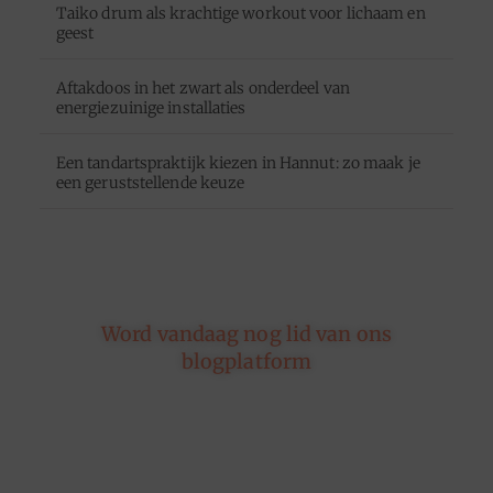
Taiko drum als krachtige workout voor lichaam en
geest
Aftakdoos in het zwart als onderdeel van
energiezuinige installaties
Een tandartspraktijk kiezen in Hannut: zo maak je
een geruststellende keuze
Word vandaag nog lid van ons
blogplatform
Of je nu schrijft over leven, reizen, technologie of
dromen — ons platform geeft jouw woorden de
ruimte. Registreer vandaag nog en inspireer
anderen met jouw unieke kijk op de wereld.