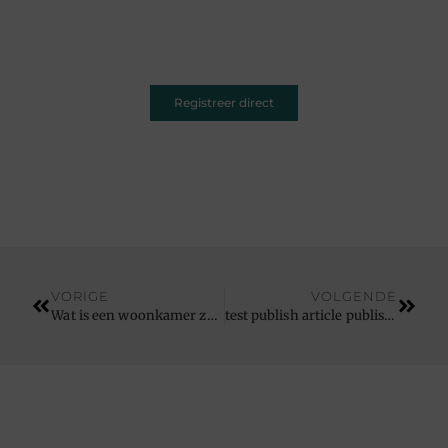
dromen — ons platform geeft jouw woorden de
ruimte. Registreer vandaag nog en inspireer
anderen met jouw unieke kijk op de wereld.
Registreer direct
VORIGE
VOLGENDE
Wat is een woonkamer zonder deze meubels?
test publish article publish on 2024-04-07 01:21:11am