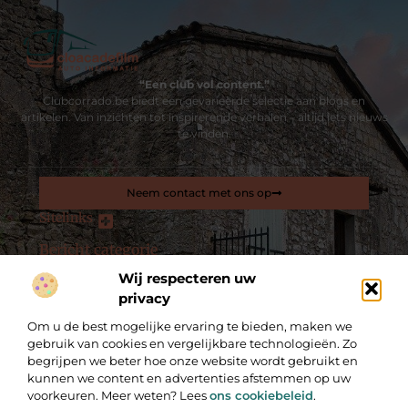
“Een club vol content.”
Clubcorrado.be biedt een gevarieerde selectie aan blogs en
artikelen. Van inzichten tot inspirerende verhalen – altijd iets nieuws
te vinden.
Neem contact met ons op
Sitelinks
Bericht categorie
Extra geld verdienen: praktische manieren om je inkomen te verhogen
Wij respecteren uw
privacy
De best gelezen stukken op een rij
Om u de best mogelijke ervaring te bieden, maken we
Meld je aan
gebruik van cookies en vergelijkbare technologieën. Zo
Wil jij van je auto af?
begrijpen we beter hoe onze website wordt gebruikt en
Goedkope all in vakanties
kunnen we content en advertenties afstemmen op uw
voorkeuren. Meer weten? Lees
ons cookiebeleid
.
Welke brievenbus past het mooiste bij een jaren 30 woning?