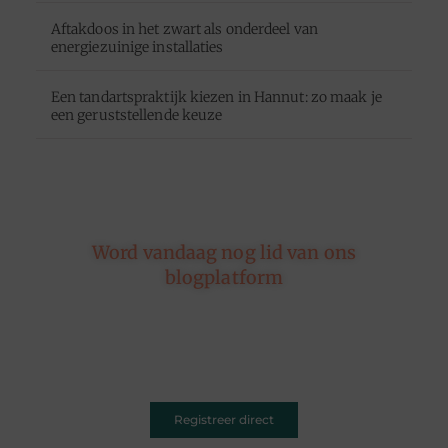
Aftakdoos in het zwart als onderdeel van
energiezuinige installaties
Een tandartspraktijk kiezen in Hannut: zo maak je
een geruststellende keuze
Word vandaag nog lid van ons
blogplatform
Of je nu schrijft over leven, reizen, technologie of
dromen — ons platform geeft jouw woorden de
ruimte. Registreer vandaag nog en inspireer
anderen met jouw unieke kijk op de wereld.
Registreer direct