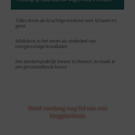
Taiko drum als krachtige workout voor lichaam en
geest
Aftakdoos in het zwart als onderdeel van
energiezuinige installaties
Een tandartspraktijk kiezen in Hannut: zo maak je
een geruststellende keuze
Word vandaag nog lid van ons
blogplatform
Of je nu schrijft over leven, reizen, technologie of
dromen — ons platform geeft jouw woorden de