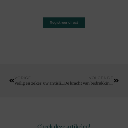
ruimte. Registreer vandaag nog en inspireer
anderen met jouw unieke kijk op de wereld.
Registreer direct
VORIGE
VOLGENDE
Veilig en zeker: uw antislip trap repareren
De kracht van bedrukking: Hoe personalisatie uw merk kan versterken
Check deze artikelen!