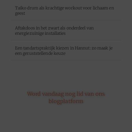
Taiko drum als krachtige workout voor lichaam en
geest
Aftakdoos in het zwart als onderdeel van
energiezuinige installaties
Een tandartspraktijk kiezen in Hannut: zo maak je
een geruststellende keuze
Word vandaag nog lid van ons
blogplatform
Of je nu schrijft over leven, reizen, technologie of
dromen — ons platform geeft jouw woorden de
ruimte. Registreer vandaag nog en inspireer
anderen met jouw unieke kijk op de wereld.