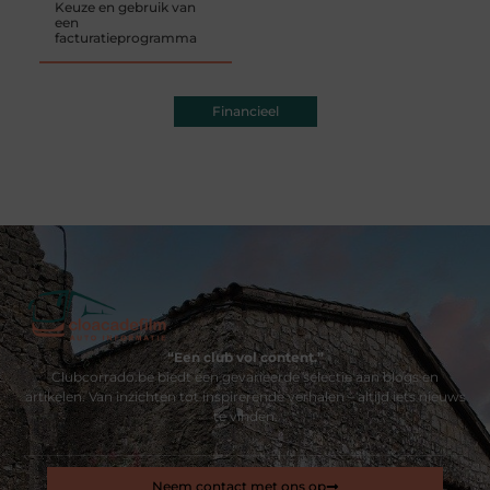
Keuze en gebruik van
een
facturatieprogramma
Financieel
“Een club vol content.”
Clubcorrado.be biedt een gevarieerde selectie aan blogs en
artikelen. Van inzichten tot inspirerende verhalen – altijd iets nieuws
te vinden.
Neem contact met ons op